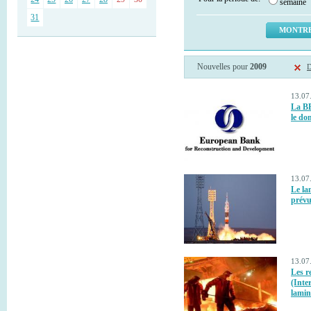
semaine
31
Nouvelles pour
2009
D
13.07
La BE
le do
13.07
Le la
prévu
13.07
Les r
(Inte
lamin