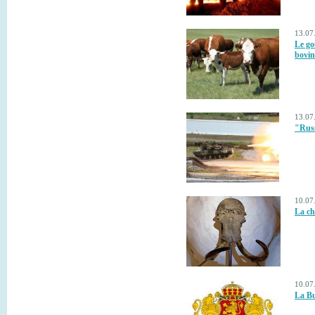
13.07
Le go
bovin
13.07
"Russ
10.07
La ch
10.07
La Bu