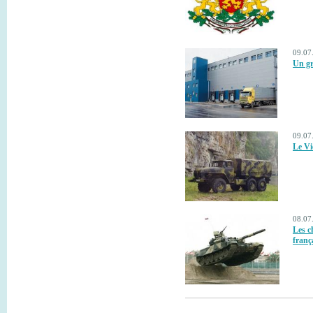
09.07
Un gr
09.07
Le Vi
08.07
Les c
franç