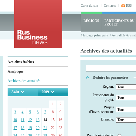
Carte du site
|
Contacts
|
RSS
RÉGIONS
PARTICIPANTS DU
PROJET
à la page principale
/
Actualités & anal
Archives des actualités
Actualités fraîches
Analytique
Réduire les paramètres
Archives des actualités
Région:
Août
2009
Participants du
projet:
1
2
Projets
d’investissement:
3
4
5
6
7
8
9
Branche:
10
11
12
13
14
15
16
17
18
19
20
21
22
23
Pour la période de:
24
25
26
27
28
29
30