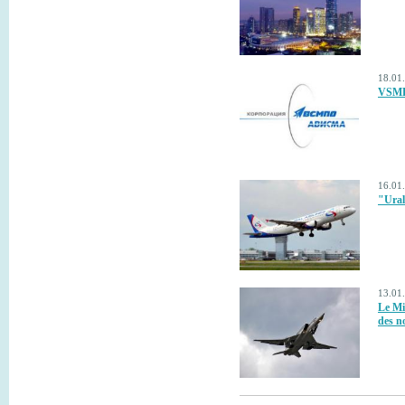
18.01.
VSMPO
16.01.
"Ural
13.01
Le Mi
des n