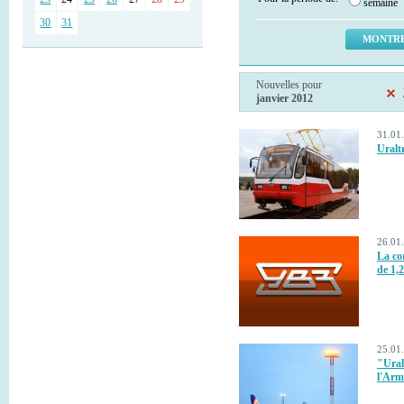
semaine
30
31
Nouvelles pour
janvier 2012
31.01.
Uralt
26.01.
La co
de 1,2
25.01.
"Ural
l'Arm