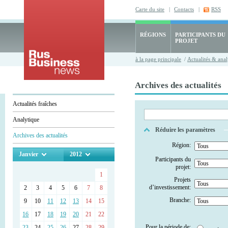
Carte du site
|
Contacts
|
RSS
RÉGIONS
PARTICIPANTS DU
PROJET
à la page principale
/
Actualités & anal
Archives des actualités
Actualités fraîches
Analytique
Réduire les paramètres
Archives des actualités
Région:
Janvier
2012
Participants du
projet:
1
Projets
d’investissement:
2
3
4
5
6
7
8
Branche:
9
10
11
12
13
14
15
16
17
18
19
20
21
22
Pour la période de:
23
24
25
26
27
28
29