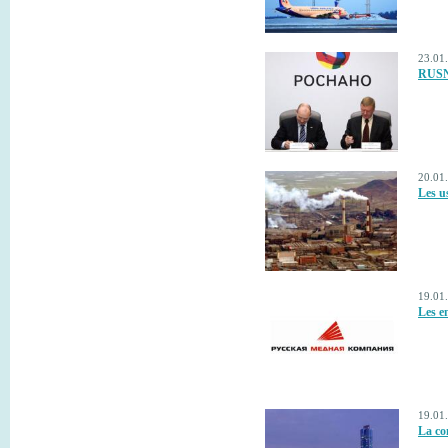
23.01.
RUSN
20.01
Les u
19.01.
Les e
19.01.
La co