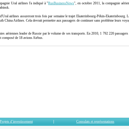
agnie Ural airlines l'a indiqué à "
RusBusinessNews
", en octobre 2011, la compagnie aérie
iabinsk.
'Ural airlines assureront trois fois par semaine le trajet Ekaterinbourg-Pékin-Ekaterinbourg. Le
uth China Airlines. Cela devrait permettre aux passagers de continuer sans problème leurs voya
nies aériennes leader de Russie par le volume de ses transports. En 2010, 1 792 220 passagers on
nt composé de 18 avions Airbus.
Projets d’investissement
Consulats et représentations