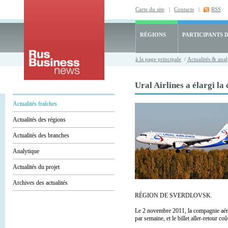
Carte du site
|
Contacts
|
RSS
RÉGIONS
PARTICIPANTS 
à la page principale
/
Actualités & anal
Ural Airlines a élargi la
Actualités fraîches
Actualités des régions
Actualités des branches
Analytique
Actualités du projet
Archives des actualités
RÉGION DE SVERDLOVSK.
Le 2 novembre 2011, la compagnie aéri
par semaine, et le billet aller-retour 