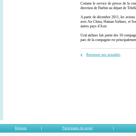
Comme le service de presse de la comp
direction de Harbin au départ de Tchél
A partir de décembre 2011, les avions d
avec Air China, Hainan Airlines, et So
autres pays d'Asie.
Ural airlines fait partie des 10 compag
parc de la compagnie est principaleme
Retourner aux actualités
Régions
Participants du projet