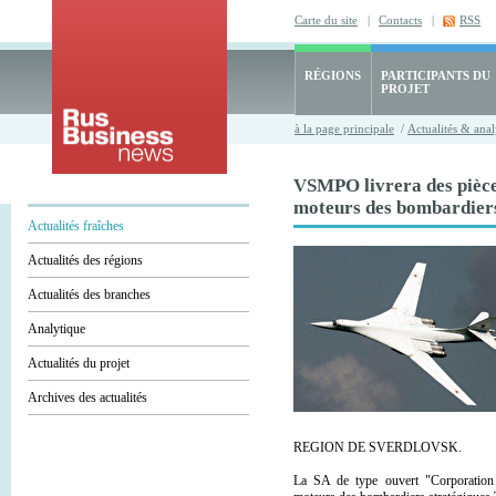
Carte du site
|
Contacts
|
RSS
RÉGIONS
PARTICIPANTS DU
PROJET
à la page principale
/
Actualités & anal
VSMPO livrera des pièce
moteurs des bombardiers
Actualités fraîches
Actualités des régions
Actualités des branches
Analytique
Actualités du projet
Archives des actualités
REGION DE SVERDLOVSK.
La SA de type ouvert "Corporatio