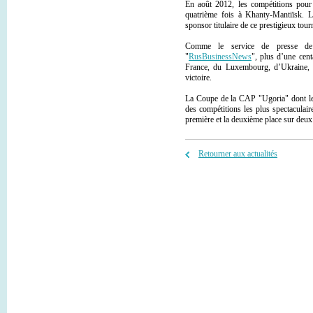
En août 2012, les compétitions pour
quatrième fois à Khanty-Mantiïsk. 
sponsor titulaire de ce prestigieux tou
Comme le service de presse de 
"
RusBusinessNews
", plus d’une cen
France, du Luxembourg, d’Ukraine, d
victoire.
La Coupe de la CAP "Ugoria" dont le f
des compétitions les plus spectaculai
première et la deuxième place sur deux 
Retourner aux actualités