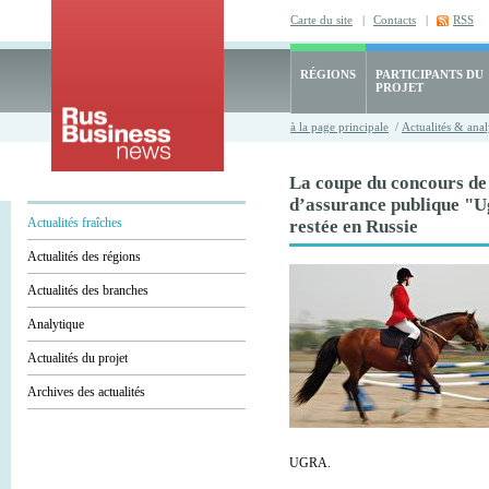
Carte du site
|
Contacts
|
RSS
RÉGIONS
PARTICIPANTS DU
PROJET
à la page principale
/
Actualités & anal
La coupe du concours de
d’assurance publique "U
Actualités fraîches
restée en Russie
Actualités des régions
Actualités des branches
Analytique
Actualités du projet
Archives des actualités
UGRA.