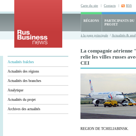
Carte du site
|
Contacts
|
RSS
RÉGIONS
PARTICIPANTS DU
PROJET
à la page principale
/
Actualités & anal
La compagnie aérienne "
relie les villes russes ave
Actualités fraîches
CEI
Actualités des régions
Actualités des branches
Analytique
Actualités du projet
Archives des actualités
REGION DE TCHELIABINSK.