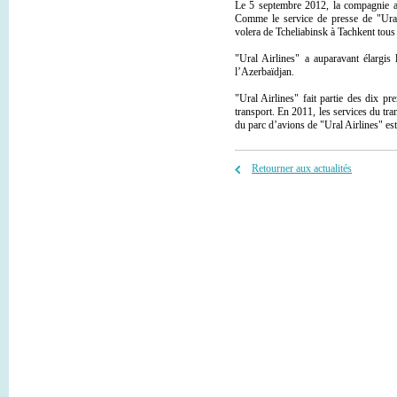
Le 5 septembre 2012, la compagnie a
Comme le service de presse de "Ural 
volera de Tcheliabinsk à Tachkent tous 
"Ural Airlines" a auparavant élargis
l’Azerbaïdjan.
"Ural Airlines" fait partie des dix p
transport. En 2011, les services du tra
du parc d’avions de "Ural Airlines" e
Retourner aux actualités