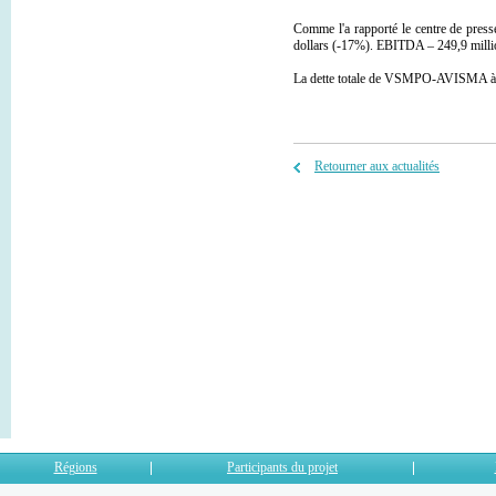
Comme l'a rapporté le centre de pr
dollars (-17%). EBITDA – 249,9 million
La dette totale de VSMPO-AVISMA à la f
Retourner aux actualités
Régions
Participants du projet