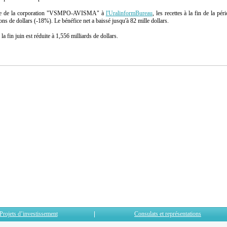
esse de la corporation "VSMPO-AVISMA" à
l'UralinformBureau
, les recettes à la fin de la pé
s de dollars (-18%). Le bénéfice net a baissé jusqu'à 82 mille dollars.
in juin est réduite à 1,556 milliards de dollars.
Projets d’investissement
Consulats et représentations