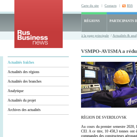
Carte du site
|
Contacts
|
RSS
RÉGIONS
PARTICIPANTS 
à la page principale
/
Actualités & anal
VSMPO-AVISMA a réduit s
Actualités fraîches
Actualités des régions
Actualités des branches
Analytique
Actualités du projet
Archives des actualités
RÉGION DE SVERDLOVSK
Au cours du premier semestre 2020, 
CEI. A ce titre, 10 458,3 tonnes ont 
commandes des constructeurs aéronau