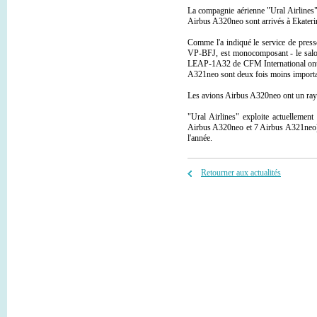
La compagnie aérienne "Ural Airlines"
Airbus A320neo sont arrivés à Ekater
Comme l'a indiqué le service de presse
VP-BFJ, est monocomposant - le salon
LEAP-1A32 de CFM International ont ré
A321neo sont deux fois moins importan
Les avions Airbus A320neo ont un rayon
"Ural Airlines" exploite actuelleme
Airbus A320neo et 7 Airbus A321neo).
l'année.
Retourner aux actualités