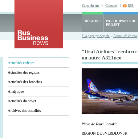
Carte du site
|
Contacts
|
RSS
RÉGIONS
PARTICIPANTS DU
PROJET
à la page principale
/
Actualités & anal
"Ural Airlines" renforce 
un autre A321neo
Actualités fraîches
Actualités des régions
Actualités des branches
Analytique
Actualités du projet
Archives des actualités
Photo de Youri Lomakin
RÉGION DE SVERDLOVSK