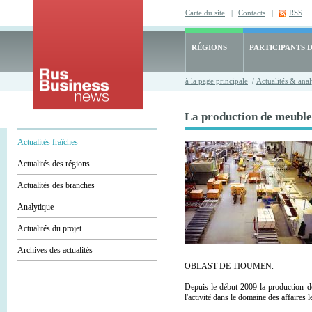
Carte du site
|
Contacts
|
RSS
RÉGIONS
PARTICIPANTS 
à la page principale
/
Actualités & anal
La production de meubles
Actualités fraîches
Actualités des régions
Actualités des branches
Analytique
Actualités du projet
Archives des actualités
OBLAST DE TIOUMEN.
Depuis le début 2009 la production d
l'activité dans le domaine des affaires 