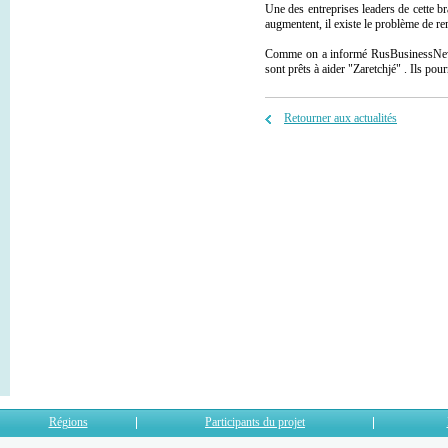
Une des entreprises leaders de cette b
augmentent, il existe le problème de re
Comme on a informé RusBusinessNews à 
sont prêts à aider "Zaretchjé" . Ils po
Retourner aux actualités
Régions
Participants du projet