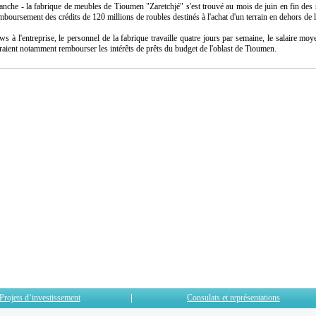
ranche - la fabrique de meubles de Tioumen "Zaretchjé" s'est trouvé au mois de juin en fin des s
mboursement des crédits de 120 millions de roubles destinés à l'achat d'un terrain en dehors de la
l'entreprise, le personnel de la fabrique travaille quatre jours par semaine, le salaire mo
urraient notamment rembourser les intérêts de prêts du budget de l'oblast de Tioumen.
Projets d’investissement
Consulats et représentations