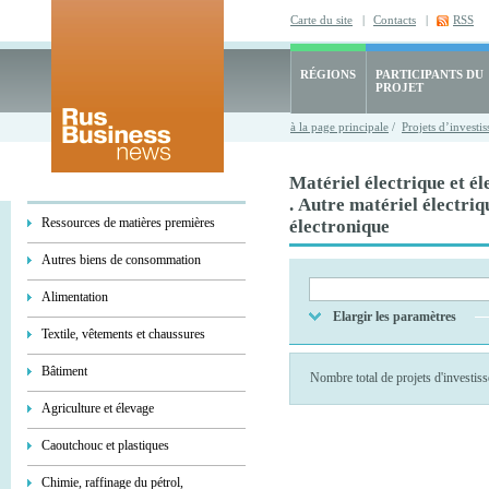
Carte du site
|
Contacts
|
RSS
RÉGIONS
PARTICIPANTS DU
PROJET
à la page principale
/
Projets d’investi
Matériel électrique et é
. Autre matériel électriq
Ressources de matières premières
électronique
Autres biens de consommation
Alimentation
Elargir les paramètres
Textile, vêtements et chaussures
Bâtiment
Nombre total de projets d'investi
Agriculture et élevage
Caoutchouc et plastiques
Chimie, raffinage du pétrol,