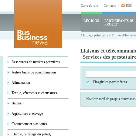
Carte du site
|
Contacts
|
RSS
RÉGIONS
PARTICIPANTS DU
PROJET
à la page principale
/
Projets d’investi
Liaisons et télécommuni
. Services des prestatair
Ressources de matières premières
Autres biens de consommation
Elargir les paramètres
Alimentation
Textile, vêtements et chaussures
Nombre total de projets d'investi
Bâtiment
Agriculture et élevage
Caoutchouc et plastiques
Chimie, raffinage du pétrol,