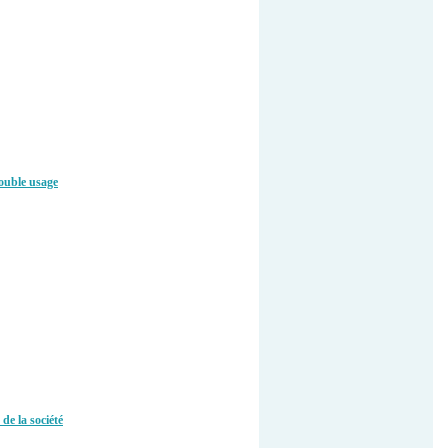
double usage
de la société