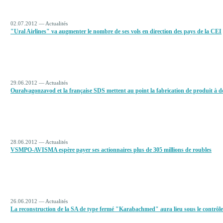
02.07.2012 — Actualités
"Ural Airlines" va augmenter le nombre de ses vols en direction des pays de la CEI
29.06.2012 — Actualités
Ouralvagonzavod et la française SDS mettent au point la fabrication de produit à 
28.06.2012 — Actualités
VSMPO-AVISMA espère payer ses actionnaires plus de 305 millions de roubles
26.06.2012 — Actualités
La reconstruction de la SA de type fermé "Karabachmed" aura lieu sous le contrôle 