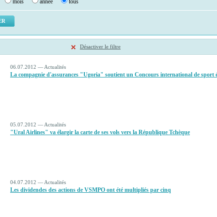
mois
année
tous
Désactiver le filtre
06.07.2012 — Actualités
La compagnie d'assurances "Ugoria" soutient un Concours international de sport 
05.07.2012 — Actualités
"Ural Airlines" va élargir la carte de ses vols vers la République Tchèque
04.07.2012 — Actualités
Les dividendes des actions de VSMPO ont été multipliés par cinq