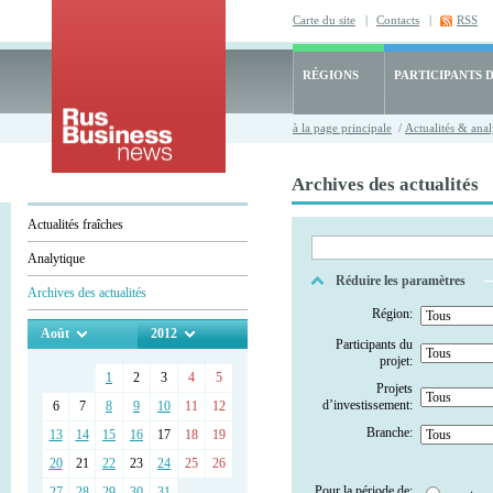
Carte du site
|
Contacts
|
RSS
RÉGIONS
PARTICIPANTS 
à la page principale
/
Actualités & anal
Archives des actualités
Actualités fraîches
Analytique
Réduire les paramètres
Archives des actualités
Région:
Août
2012
Participants du
projet:
1
2
3
4
5
Projets
d’investissement:
6
7
8
9
10
11
12
Branche:
13
14
15
16
17
18
19
20
21
22
23
24
25
26
Pour la période de:
27
28
29
30
31