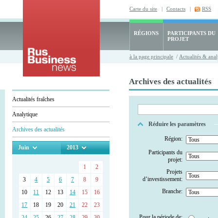
Carte du site
|
Contacts
|
RSS
RÉGIONS
PARTICIPANTS DU
PROJET
à la page principale
/
Actualités & anal
Archives des actualités
Actualités fraîches
Analytique
Réduire les paramètres
Archives des actualités
Région:
Juin
2013
Participants du
projet:
1
2
Projets
d’investissement:
3
4
5
6
7
8
9
Branche:
10
11
12
13
14
15
16
17
18
19
20
21
22
23
Pour la période de:
24
25
26
27
28
29
30