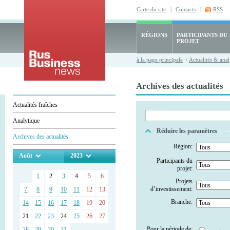
Carte du site
|
Contacts
|
RSS
RÉGIONS
PARTICIPANTS DU
PROJET
à la page principale
/
Actualités & anal
Archives des actualités
Actualités fraîches
Analytique
Réduire les paramètres
Archives des actualités
Région:
Août
2023
Participants du
projet:
1
2
3
4
5
6
Projets
d’investissement:
7
8
9
10
11
12
13
Branche:
14
15
16
17
18
19
20
21
22
23
24
25
26
27
Pour la période de:
28
29
30
31