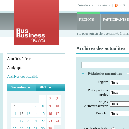
Carte du site
|
Contacts
|
RSS
RÉGIONS
PARTICIPANTS 
à la page principale
/
Actualités & anal
Archives des actualités
Actualités fraîches
Analytique
Réduire les paramètres
Archives des actualités
Région:
Novembre
2024
Participants du
projet:
1
2
3
Projets
d’investissement:
4
5
6
7
8
9
10
Branche:
11
12
13
14
15
16
17
18
19
20
21
22
23
24
Pour la période de:
25
26
27
28
29
30