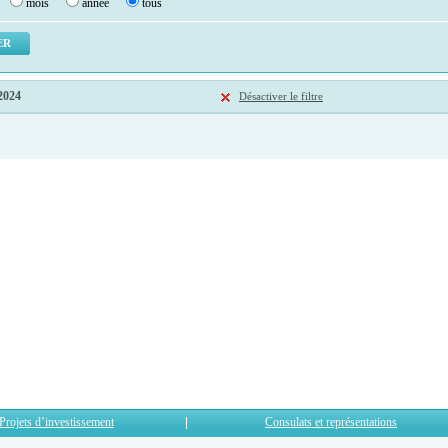
mois
année
tous
2024
Désactiver le filtre
Projets d’investissement
Consulats et représentations