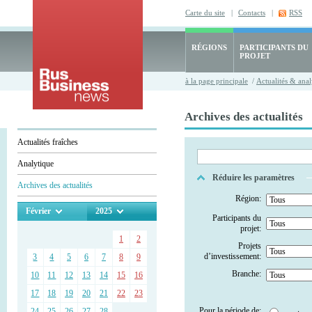
Carte du site
|
Contacts
|
RSS
RÉGIONS
PARTICIPANTS DU
PROJET
à la page principale
/
Actualités & anal
Archives des actualités
Actualités fraîches
Analytique
Réduire les paramètres
Archives des actualités
Région:
Février
2025
Participants du
projet:
1
2
Projets
d’investissement:
3
4
5
6
7
8
9
Branche:
10
11
12
13
14
15
16
17
18
19
20
21
22
23
Pour la période de:
24
25
26
27
28