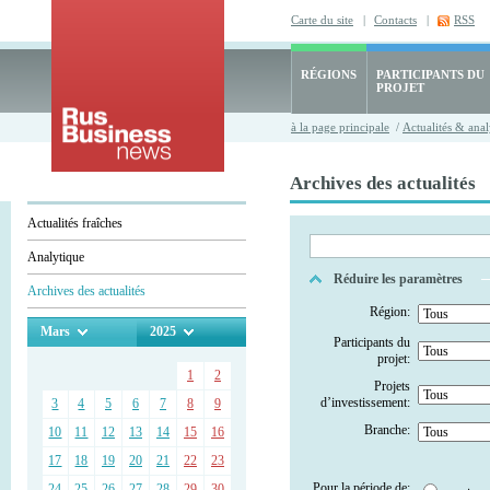
Carte du site
|
Contacts
|
RSS
RÉGIONS
PARTICIPANTS DU
PROJET
à la page principale
/
Actualités & anal
Archives des actualités
Actualités fraîches
Analytique
Réduire les paramètres
Archives des actualités
Région:
Mars
2025
Participants du
projet:
1
2
Projets
d’investissement:
3
4
5
6
7
8
9
Branche:
10
11
12
13
14
15
16
17
18
19
20
21
22
23
Pour la période de:
24
25
26
27
28
29
30