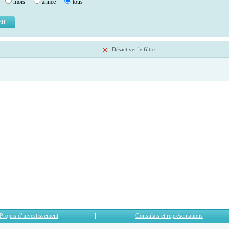
mois
année
tous
Désactiver le filtre
Projets d’investissement
Consulats et représentations