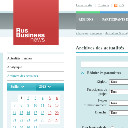
Carte du site
|
Contacts
|
RSS
RÉGIONS
PARTICIPANTS 
à la page principale
/
Actualités & anal
Archives des actualités
Actualités fraîches
Analytique
Réduire les paramètres
Archives des actualités
Région:
Juillet
2025
Participants du
projet:
1
2
3
4
5
6
Projets
d’investissement:
7
8
9
10
11
12
13
Branche:
14
15
16
17
18
19
20
21
22
23
24
25
26
27
Pour la période de:
28
29
30
31