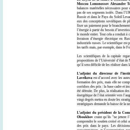
Moscou Lomonossov Alexandre Tc
balances matérielles nécessaires pou
pas de ses segments isolés. Dans l’UR
Russie et dans le Pays du Soleil Leva
eux des conceptions soviétiques de pl
fixer un paiement pour le branchement 
l’énergie à partir du besoin d’investi
le monde entier. Tout cela a conduit à 
livraison d’énergie électrique en Rus
industriels russes. Le scientifique est
les tarifs mais, par exemple, dans le F
Les scientifiques de la capitale reg
propositions de l’Université d’état d
qu’il sera difficile de les réaliser dan
L’adjoint du directeur de l’ins
Lavrikova
est d’accord avec les aute
formation des prix, mais elle ne comp
corridors des prix : la base cadre et in
été détruite. De plus, la réalisation d
énergétique de l’état orientée vers l’a
vingt degrés mettra en doute les straté
stratégiques demande la baisse de la ta
L’adjoint du président de la Comm
Oboukhov
craint qu’ils "ne jettent 
comprendre le soutien croisé et celui a
des prix dans le pays. Les décisions 