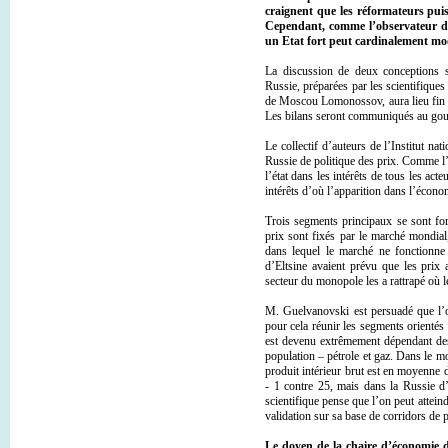
craignent que les réformateurs puis
Cependant, comme l’observateur d
un Etat fort peut cardinalement modi
La discussion de deux conceptions 
Russie, préparées par les scientifiques
de Moscou Lomonossov, aura lieu fin m
Les bilans seront communiqués au gou
Le collectif d’auteurs de l’Institut n
Russie de politique des prix. Comme l
l’état dans les intérêts de tous les ac
intérêts d’où l’apparition dans l’écono
Trois segments principaux se sont fo
prix sont fixés par le marché mondia
dans lequel le marché ne fonctionne 
d’Eltsine avaient prévu que les prix
secteur du monopole les a rattrapé où l
М. Guelvanovski est persuadé que l’on
pour cela réunir les segments orientés
est devenu extrêmement dépendant des 
population – pétrole et gaz. Dans le mo
produit intérieur brut est en moyenne 
- 1 contre 25, mais dans la Russie d’
scientifique pense que l’on peut attein
validation sur sa base de corridors de p
Le doyen de la chaire d’économie de