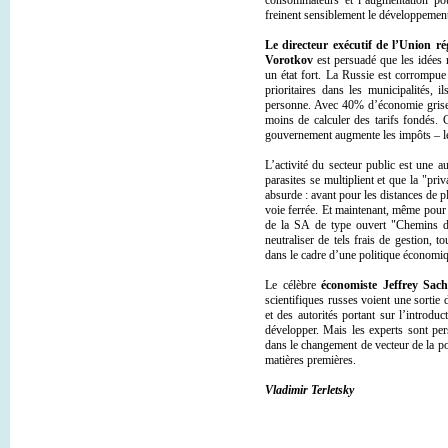
consommateurs et l’augmentation pou
freinent sensiblement le développemen
Le directeur exécutif de l’Union ré
Vorotkov
est persuadé que les idées r
un état fort. La Russie est corrompue 
prioritaires dans les municipalités, i
personne. Avec 40% d’économie grise d
moins de calculer des tarifs fondés. 
gouvernement augmente les impôts – le 
L’activité du secteur public est une a
parasites se multiplient et que la "pri
absurde : avant pour les distances de p
voie ferrée. Et maintenant, même pour 
de la SA de type ouvert "Chemins de
neutraliser de tels frais de gestion,
dans le cadre d’une politique économiq
Le célèbre
économiste Jeffrey Sach
scientifiques russes voient une sortie 
et des autorités portant sur l’introdu
développer. Mais les experts sont per
dans le changement de vecteur de la p
matières premières.
Vladimir Terletsky