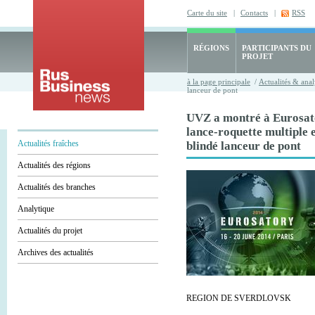
Carte du site
|
Contacts
|
RSS
RÉGIONS
PARTICIPANTS DU
PROJET
à la page principale
/
Actualités & anal
lanceur de pont
UVZ a montré à Eurosat
lance-roquette multiple e
Actualités fraîches
blindé lanceur de pont
Actualités des régions
Actualités des branches
Analytique
Actualités du projet
Archives des actualités
REGION DE SVERDLOVSK