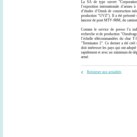
La SA de type ouvert "Corporation
l’exposition internationale d’armes à
d’études d’Omsk de construction méca
production "UVZ"). Il a été présenté s
lanceur de pont МТУ-90М, du camion l
Comme le service de presse l’a ind
recherche et de production "Ouralvago
l’échelle télécommandées du char Т-
"Terminator 2". Ce dernier a été créé
doit intéresser les pays qui ont adopté
rapidement et avec un minimum de dép
armé.
Retourner aux actualités