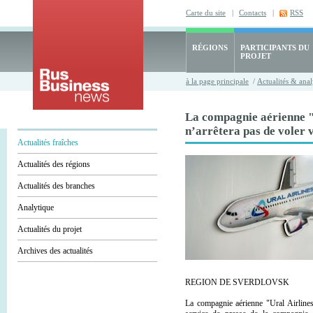
Carte du site
|
Contacts
|
RSS
RÉGIONS
PARTICIPANTS DU
PROJET
à la page principale
/
Actualités & anal
La compagnie aérienne "
n’arrêtera pas de voler 
Actualités fraîches
Actualités des régions
Actualités des branches
Analytique
Actualités du projet
Archives des actualités
REGION DE SVERDLOVSK
La compagnie aérienne "Ural Airlines