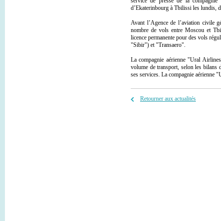
service de presse de la compagnie 
d’Ekaterinbourg à Tbilissi les lundis,
Avant l’Agence de l’aviation civile
nombre de vols entre Moscou et Tbili
licence permanente pour des vols régul
"Sibir") et "Transaero".
La compagnie aérienne "Ural Airlines
volume de transport, selon les bilans 
ses services. La compagnie aérienne "U
Retourner aux actualités