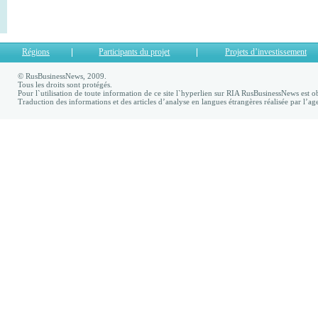
Régions
Participants du projet
Projets d’investissement
© RusBusinessNews, 2009.
Tous les droits sont protégés.
Pour l`utilisation de toute information de ce site l`hyperlien sur RIA RusBusinessNews est ob
Traduction des informations et des articles d’analyse en langues étrangères réalisée par l’a