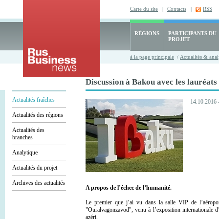
Carte du site
|
Contacts
|
RSS
RÉGIONS
PARTICIPANTS DU
PROJET
à la page principale
/
Actualités & anal
Discussion à Bakou avec les lauréats
Actualités fraîches
14.10.2016 
Actualités des régions
Actualités des
branches
Analytique
Actualités du projet
Archives des actualités
A propos de l’échec de l’humanité.
Le premier que j’ai vu dans la salle VIP de l’aérop
"Ouralvagonzavod", venu à l’exposition internationale 
azéri.