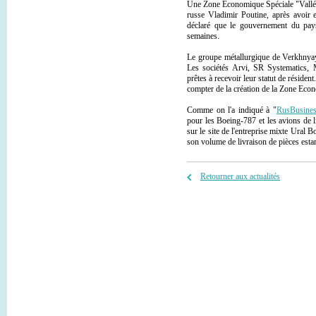
Une Zone Economique Spéciale "Vallée 
russe Vladimir Poutine, après avoir 
déclaré que le gouvernement du pays
semaines.
Le groupe métallurgique de Verkhny
Les sociétés Arvi, SR Systematics,
prêtes à recevoir leur statut de résiden
compter de la création de la Zone Eco
Comme on l'a indiqué à "
RusBusine
pour les Boeing-787 et les avions de l
sur le site de l'entreprise mixte Ur
son volume de livraison de pièces esta
Retourner aux actualités