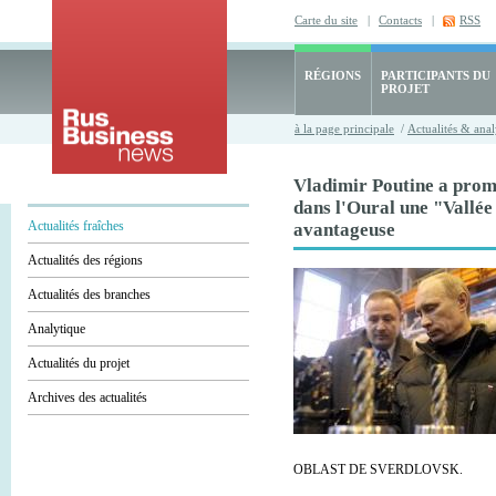
Carte du site
|
Contacts
|
RSS
RÉGIONS
PARTICIPANTS DU
PROJET
à la page principale
/
Actualités & anal
Vladimir Poutine a prom
dans l'Oural une "Vallée
Actualités fraîches
avantageuse
Actualités des régions
Actualités des branches
Analytique
Actualités du projet
Archives des actualités
OBLAST DE SVERDLOVSK.