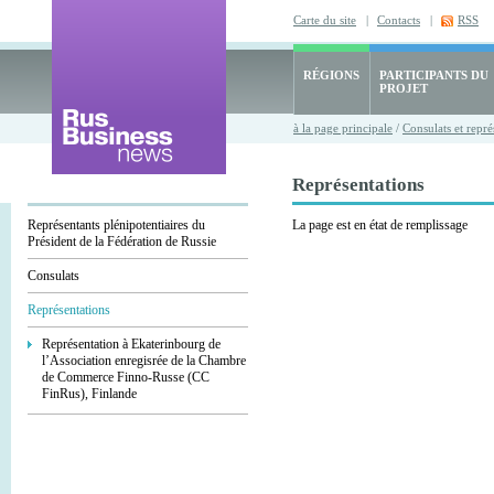
Carte du site
|
Contacts
|
RSS
RÉGIONS
PARTICIPANTS DU
PROJET
à la page principale
/
Consulats et repré
Représentations
Représentants plénipotentiaires du
La page est en état de remplissage
Président de la Fédération de Russie
Consulats
Représentations
Représentation à Ekaterinbourg de
l’Association enregisrée de la Chambre
de Commerce Finno-Russe (CC
FinRus), Finlande