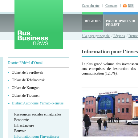
Carte du site
|
Contacts
|
RSS
RÉGIONS
PARTICIPANTS DU
PROJET
à la page principale
/
Régions
/
Distri
Information pour l’inves
District Fédéral d’Oural
Le plus grand volume des investissem
aux entreprises de l'extraction des
Oblast de Sverdlovsk
communication (12,5%).
Oblast de Tcheliabinsk
Oblast de Kourgan
Oblast de Tioumen
District Autonome Yamalo-Nenetse
Ressources sociales et naturelles
Economie
Infrastructure
Pouvoir
Information pour l’investisseur