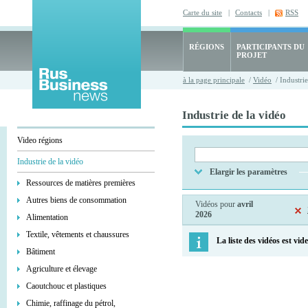
Carte du site
|
Contacts
|
RSS
RÉGIONS
PARTICIPANTS DU
PROJET
à la page principale
/
Vidéo
/ Industrie
Industrie de la vidéo
Video régions
Industrie de la vidéo
Elargir les paramètres
Ressources de matières premières
Autres biens de consommation
Vidéos pour
avril
2026
Alimentation
Textile, vêtements et chaussures
La liste des vidéos est vide
Bâtiment
Agriculture et élevage
Caoutchouc et plastiques
Chimie, raffinage du pétrol,