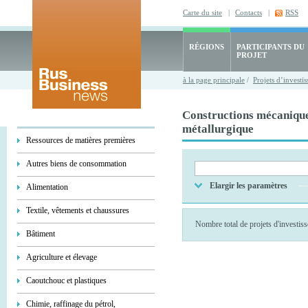
Carte du site
|
Contacts
|
RSS
RÉGIONS
PARTICIPANTS DU
PROJET
à la page principale
/
Projets d’investi
Constructions mécanique
métallurgique
Ressources de matières premières
Autres biens de consommation
Elargir les paramètres
Alimentation
Textile, vêtements et chaussures
Nombre total de projets d'investi
Bâtiment
Agriculture et élevage
Caoutchouc et plastiques
Chimie, raffinage du pétrol,