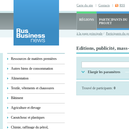
Carte du site
|
Contacts
|
RSS
RÉGIONS
PARTICIPANTS DU
PROJET
à la page principale
/
Participants du p
Editions, publicité, mas
Ressources de matières premières
Autres biens de consommation
Elargir les paramètres
Alimentation
Textile, vêtements et chaussures
Trouvé de participants:
0
Bâtiment
Agriculture et élevage
Caoutchouc et plastiques
Chimie, raffinage du pétrol,