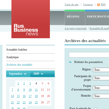
Carte du site
|
Contacts
|
RSS
RÉGIONS
PARTICIPANTS 
à la page principale
/
Actualités & anal
Archives des actualités
Actualités fraîches
Analytique
Réduire les paramètres
Archives des actualités
Région:
Septembre
2009
Participants du
projet:
1
2
3
4
5
6
Projets
d’investissement:
7
8
9
10
11
12
13
Branche:
14
15
16
17
18
19
20
21
22
23
24
25
26
27
Pour la période de:
28
29
30