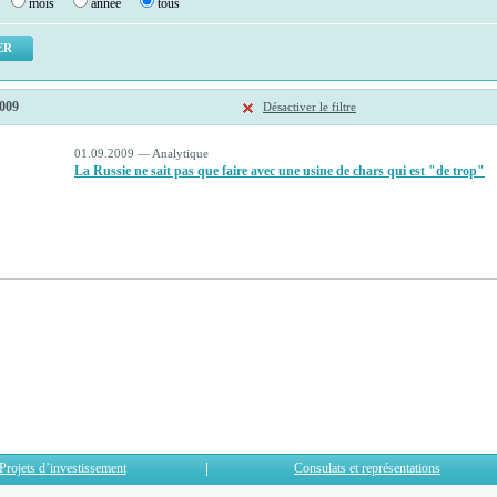
mois
année
tous
2009
Désactiver le filtre
01.09.2009 — Analytique
La Russie ne sait pas que faire avec une usine de chars qui est "de trop"
Projets d’investissement
Consulats et représentations