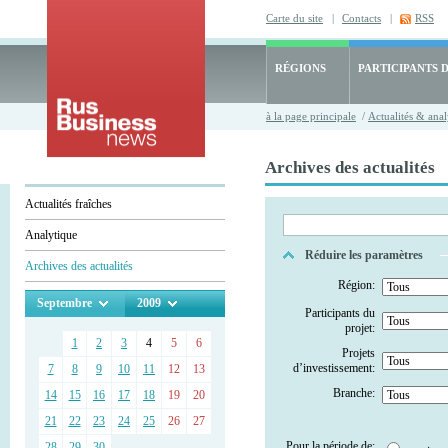
Carte du site
|
Contacts
|
RSS
RÉGIONS
PARTICIPANTS 
à la page principale
/
Actualités & anal
Archives des actualités
Actualités fraîches
Analytique
Réduire les paramètres
Archives des actualités
Région:
Septembre
2009
Participants du
projet:
1
2
3
4
5
6
Projets
d’investissement:
7
8
9
10
11
12
13
Branche:
14
15
16
17
18
19
20
21
22
23
24
25
26
27
Pour la période de:
28
29
30