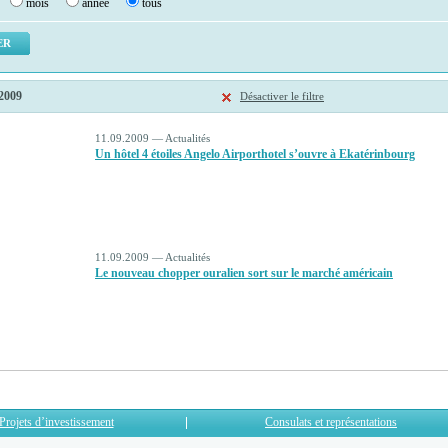
mois
année
tous
2009
Désactiver le filtre
11.09.2009 — Actualités
Un hôtel 4 étoiles Angelo Airporthotel s’ouvre à Ekatérinbourg
11.09.2009 — Actualités
Le nouveau chopper ouralien sort sur le marché américain
Projets d’investissement
Consulats et représentations