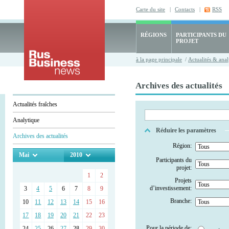
Carte du site
|
Contacts
|
RSS
RÉGIONS
PARTICIPANTS DU
PROJET
à la page principale
/
Actualités & anal
Archives des actualités
Actualités fraîches
Analytique
Réduire les paramètres
Archives des actualités
Région:
Mai
2010
Participants du
projet:
1
2
Projets
d’investissement:
3
4
5
6
7
8
9
Branche:
10
11
12
13
14
15
16
17
18
19
20
21
22
23
Pour la période de:
24
25
26
27
28
29
30