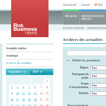
Carte du site
|
Contacts
|
RSS
RÉGIONS
PARTICIPANTS DU
PROJET
à la page principale
/
Actualités & anal
Archives des actualités
Actualités fraîches
Analytique
Réduire les paramètres
Archives des actualités
Région:
Septembre
2024
Participants du
projet:
1
Projets
d’investissement:
2
3
4
5
6
7
8
Branche:
9
10
11
12
13
14
15
16
17
18
19
20
21
22
Pour la période de:
23
24
25
26
27
28
29