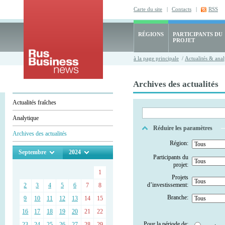
Carte du site
|
Contacts
|
RSS
RÉGIONS
PARTICIPANTS DU
PROJET
à la page principale
/
Actualités & anal
Archives des actualités
Actualités fraîches
Analytique
Réduire les paramètres
Archives des actualités
Région:
Septembre
2024
Participants du
projet:
1
Projets
d’investissement:
2
3
4
5
6
7
8
Branche:
9
10
11
12
13
14
15
16
17
18
19
20
21
22
Pour la période de:
23
24
25
26
27
28
29