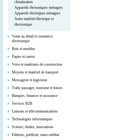
climatisation
Appareils électoniques ménagers
Appareils électriques ménagers
Autre matériel électrique et
électronique
Vente au détail et commerce
électronique
Bois et meubles
Papier et carton
Verre et matériaux de construction
Moyens et matériel de transport
Messagerie et logicisme
Trafic passager, tourisme et loisirs
Banques, finances et assurance
Services В2В
Liaisons et télécommunications
Technologies informatiques
Science, études, innovations
Editions, publicité, mass-médias