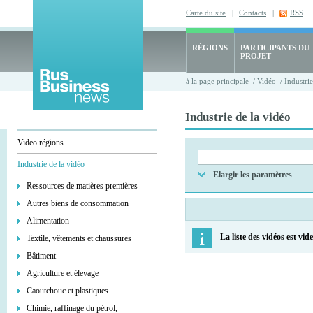
Carte du site
|
Contacts
|
RSS
RÉGIONS
PARTICIPANTS DU
PROJET
à la page principale
/
Vidéo
/ Industrie
Industrie de la vidéo
Video régions
Industrie de la vidéo
Elargir les paramètres
Ressources de matières premières
Autres biens de consommation
Alimentation
La liste des vidéos est vide
Textile, vêtements et chaussures
Bâtiment
Agriculture et élevage
Caoutchouc et plastiques
Chimie, raffinage du pétrol,