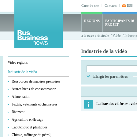
Carte du site
|
Contacts
|
RSS
RÉGIONS
PARTICIPANTS DU
PROJET
à la page principale
/
Vidéo
/ Industrie
Industrie de la vidéo
Video régions
Industrie de la vidéo
Elargir les paramètres
Ressources de matières premières
Autres biens de consommation
Alimentation
La liste des vidéos est vide
Textile, vêtements et chaussures
Bâtiment
Agriculture et élevage
Caoutchouc et plastiques
Chimie, raffinage du pétrol,