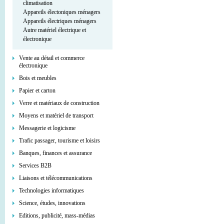
climatisation
Appareils électoniques ménagers
Appareils électriques ménagers
Autre matériel électrique et
électronique
Vente au détail et commerce
électronique
Bois et meubles
Papier et carton
Verre et matériaux de construction
Moyens et matériel de transport
Messagerie et logicisme
Trafic passager, tourisme et loisirs
Banques, finances et assurance
Services В2В
Liaisons et télécommunications
Technologies informatiques
Science, études, innovations
Editions, publicité, mass-médias