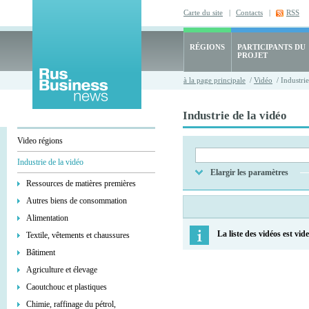
Carte du site
|
Contacts
|
RSS
RÉGIONS
PARTICIPANTS DU
PROJET
à la page principale
/
Vidéo
/ Industrie
Industrie de la vidéo
Video régions
Industrie de la vidéo
Elargir les paramètres
Ressources de matières premières
Autres biens de consommation
Alimentation
La liste des vidéos est vide
Textile, vêtements et chaussures
Bâtiment
Agriculture et élevage
Caoutchouc et plastiques
Chimie, raffinage du pétrol,