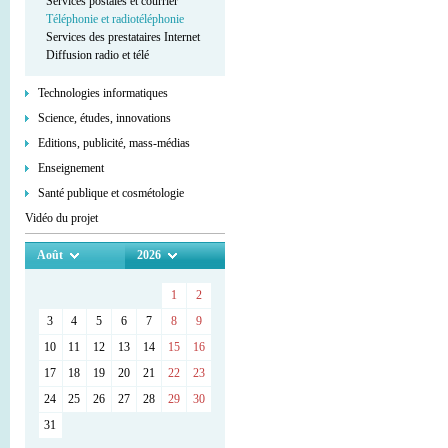
Services postales et courrier
Téléphonie et radiotéléphonie
Services des prestataires Internet
Diffusion radio et télé
Technologies informatiques
Science, études, innovations
Editions, publicité, mass-médias
Enseignement
Santé publique et cosmétologie
Vidéo du projet
Août
2026
1
2
3
4
5
6
7
8
9
10
11
12
13
14
15
16
17
18
19
20
21
22
23
24
25
26
27
28
29
30
31