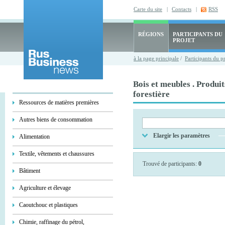
Carte du site
|
Contacts
|
RSS
RÉGIONS
PARTICIPANTS DU
PROJET
à la page principale
/
Participants du p
Bois et meubles . Produit
forestière
Ressources de matières premières
Autres biens de consommation
Elargir les paramètres
Alimentation
Textile, vêtements et chaussures
Trouvé de participants:
0
Bâtiment
Agriculture et élevage
Caoutchouc et plastiques
Chimie, raffinage du pétrol,