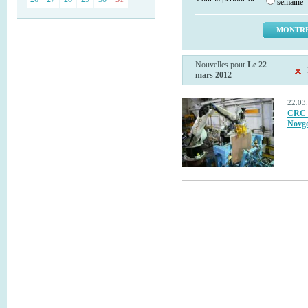
semaine
Nouvelles pour
Le 22
mars 2012
22.03.
CRC v
Novg