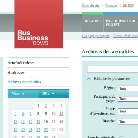
Carte du site
|
Contacts
|
RSS
RÉGIONS
PARTICIPANTS DU
PROJET
à la page principale
/
Actualités & anal
Archives des actualités
Actualités fraîches
Analytique
Réduire les paramètres
Archives des actualités
Région:
Mars
2012
Participants du
projet:
1
2
3
4
Projets
d’investissement:
5
6
7
8
9
10
11
Branche:
12
13
14
15
16
17
18
19
20
21
22
23
24
25
Pour la période de:
26
27
28
29
30
31