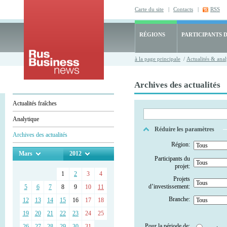
Carte du site
|
Contacts
|
RSS
RÉGIONS
PARTICIPANTS 
à la page principale
/
Actualités & anal
Archives des actualités
Actualités fraîches
Analytique
Réduire les paramètres
Archives des actualités
Région:
Mars
2012
Participants du
projet:
1
2
3
4
Projets
d’investissement:
5
6
7
8
9
10
11
Branche:
12
13
14
15
16
17
18
19
20
21
22
23
24
25
Pour la période de:
26
27
28
29
30
31