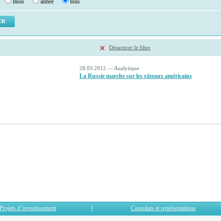
mois
année
tous
Désactiver le filtre
28.03.2012 — Analytique
La Russie marche sur les râteaux américains
Projets d’investissement
Consulats et représentations