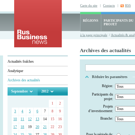
Carte du site
|
Contacts
|
RSS
RÉGIONS
PARTICIPANTS DU
PROJET
à la page principale
/
Actualités & anal
Archives des actualités
Actualités fraîches
Analytique
Réduire les paramètres
Archives des actualités
Région:
Septembre
2012
Participants du
projet:
1
2
Projets
d’investissement:
3
4
5
6
7
8
9
Branche:
10
11
12
13
14
15
16
17
18
19
20
21
22
23
Pour la période de:
24
25
26
27
28
29
30