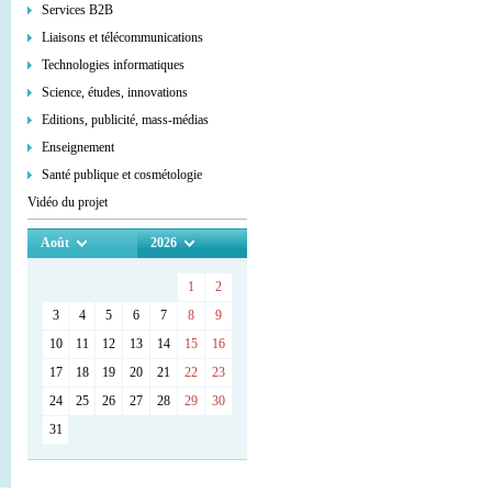
Services В2В
Liaisons et télécommunications
Technologies informatiques
Science, études, innovations
Editions, publicité, mass-médias
Enseignement
Santé publique et cosmétologie
Vidéo du projet
Août
2026
1
2
3
4
5
6
7
8
9
10
11
12
13
14
15
16
17
18
19
20
21
22
23
24
25
26
27
28
29
30
31