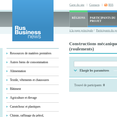
Carte du site
|
Contacts
|
RSS
RÉGIONS
PARTICIPANTS DU
PROJET
à la page principale
/
Participants du p
Constructions mécaniques
(roulements)
Ressources de matières premières
Autres biens de consommation
Elargir les paramètres
Alimentation
Textile, vêtements et chaussures
Trouvé de participants:
0
Bâtiment
Agriculture et élevage
Caoutchouc et plastiques
Chimie, raffinage du pétrol,